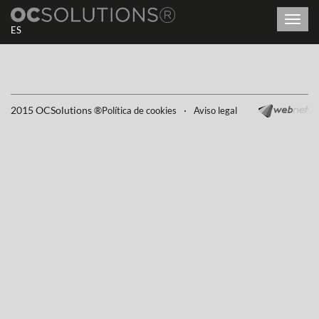
Toggl
ES
navig
2015 OCSolutions ®
·
Política de cookies
Aviso legal