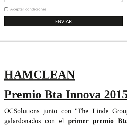
Aceptar condiciones
HAMCLEAN
Premio Bta Innova 201
OCSolutions junto con "The Linde Group
galardonados con el
primer premio
Bta