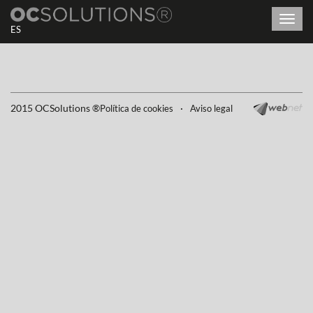
Toggl
ES
navig
2015 OCSolutions ®
·
Política de cookies
Aviso legal